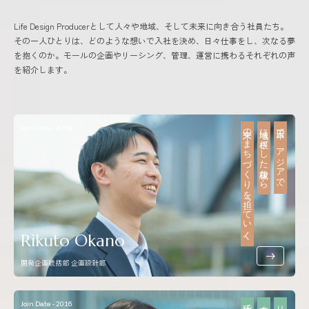
Life Design Producerとして人々や地域、そして未来に向き合う社員たち。
その一人ひとりは、どのような想いで入社を決め、日々仕事をし、次なる夢
を抱くのか。モールの企画やリーシング、管理、運営に携わるそれぞれの声
を紹介します。
Join Date - 2019
未来のまちづくりを担っていく。
地域に根ざした視線から、
日本で、アジアで、
Rikuto Okano
開発企画統括部 企画設計部
Join Date - 2016