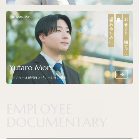
Join Date - 2019
存在であるために。
安全・安心・快適な
お客さまと、地域にとって
Yutaro Mori
イオンモール新利府 オペレーション担当
EMPLOYEE
DOCUMENTARY