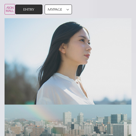
ENTRY
MYPAGE
What's AEONMALL
Interview
Crosstalk
Special Contents
Movie