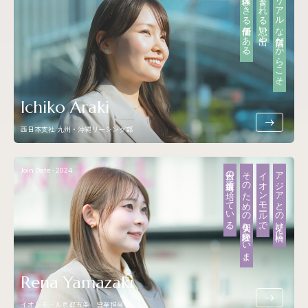
体験できる価値がある。
育まれる思い出や
リアルな店舗だからこそ、
Ichiko Araki
西日本支社 九州・沖縄リーシング部
Join Date - 2024
日本の最前線で培っている。
そのための大切な経験をいま、
イオンモールで。
アジアとの架け橋に、
Rena Yamazaki
イオンモール京都五条 営業担当