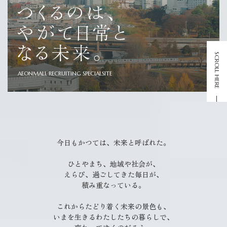
Organization
Recruit
SCROLL HERE
AEONMALL RECRUITING SPECIALSITE
ENTRY
27 MYPAGE
今日もかつては、未来と呼ばれた。
ひとやまち、地域や社会が、
28 MYPAGE
えらび、過ごしてきた毎日が、
積み重なっている。
これからたどり着く未来の景色も、
いまを生きるわたしたちの暮らしで、