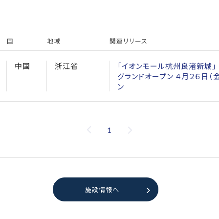
国
地域
関連リリース
中国
浙江省
「イオンモール杭州良渚新城」 
グランドオープン ４月２６日（
ン
1
施設情報へ