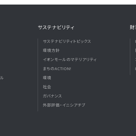
サステナビリティ
財
サステナビリティトピックス
環境方針
イオンモールのマテリアリティ
まちのACTION!
デル
環境
社会
ガバナンス
外部評価・イニシアチブ