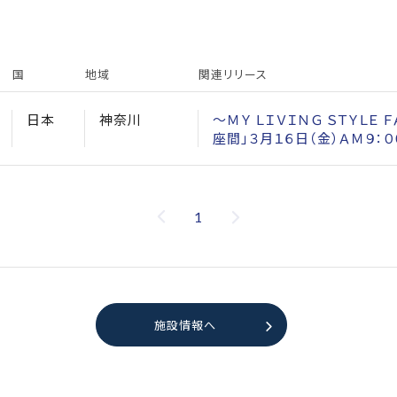
国
地域
関連リリース
日本
神奈川
～ＭＹ ＬＩＶＩＮＧ ＳＴＹＬＥ
座間」３月１６日（金）ＡＭ９：
1
施設情報へ