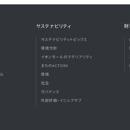
サステナビリティ
財
サステナビリティトピックス
環境方針
イオンモールのマテリアリティ
まちのACTION!
デル
環境
社会
ガバナンス
外部評価・イニシアチブ