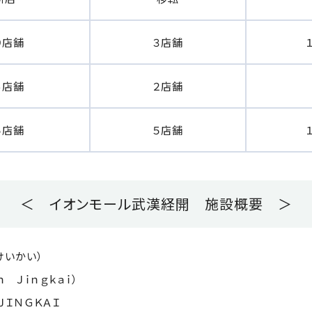
９店舗
３店舗
６店舗
２店舗
５店舗
５店舗
＜ イオンモール武漢経開 施設概要 ＞
けいかい）
ｉｎｇｋａｉ）
ＮＧＫＡＩ