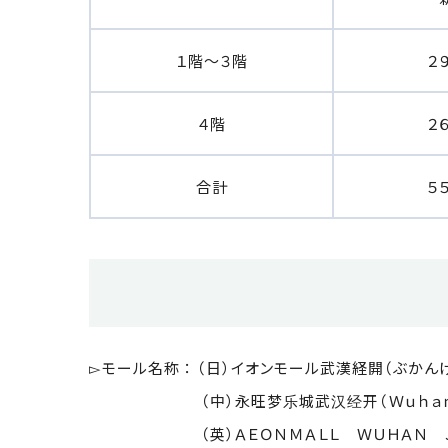
１階～３階
２
４階
２
合計
５
▻モール名称 ： （日）イオンモール武漢経開（ぶかん
（中）永旺梦乐城武汉经开（Ｗｕｈａｎ Ｊ
（英）ＡＥＯＮＭＡＬＬ ＷＵＨＡＮ ＪＩ