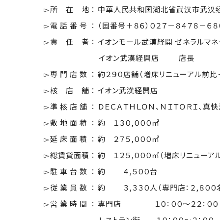
▻所 在 地 ： 中華人民共和国湖北省武汉市武汉
▻電 話 番 号 ： （国番号＋８６）０２７－８４７８－６８
▻責 任 者 ： イオンモール武漢経開
ゼネラルマネ
イオン武漢経開店
店
▻専 門 店 数 ： 約２９０店舗（増床リニューアル前比
▻核 店 舗 ： イオン武漢経開店
▻準 核 店 舗 ： ＤＥＣＡＴＨＬＯＮ、ＮＩＴＯＲＩ、真
▻敷 地 面 積 ： 約 １３０
,
０００㎡
▻延 床 面 積 ： 約 ２７５
,
０００㎡
▻総賃貸面積 ： 約 １２５
,
０００㎡（増床リニューア
▻駐 車 台 数 ： 約 ４,５００台
▻従 業 員 数 ： 約 ３
,
３３０人（専門店：２
,
８００
▻営 業 時 間 ： 専門店
１０：００～２２：００
レストラン街 １０：００～２：００