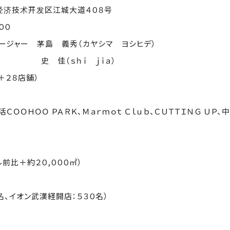
经济技术开发区江城大道４０８号
００
ージャー 茅島 義秀（カヤシマ ヨシヒデ）
長
史 佳（ｓｈｉ ｊｉａ）
＋２８店舗）
快活ＣＯＯＨＯＯ ＰＡＲＫ、Ｍａｒｍｏｔ Ｃｌｕｂ、ＣＵＴＴＩＮＧ ＵＰ
ル前比＋約２０
,
０００㎡）
名、イオン武漢経開店：５３０名）