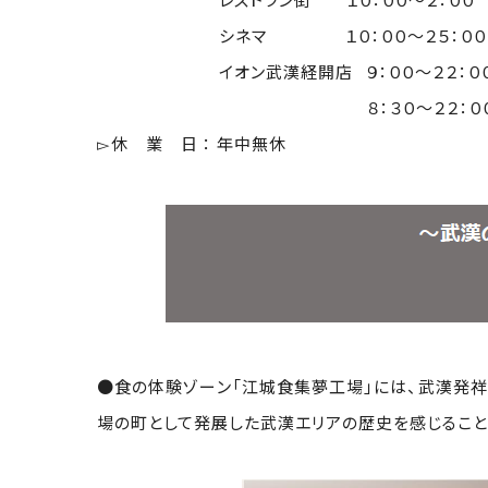
シネマ １０：００～２５：００
イオン武漢経開店 ９：００～２２：０
８：３０～２２：００（１Ｆ
▻休 業 日 ： 年中無休
●食の体験ゾーン「江城食集夢工場」には、武漢発祥
場の町として発展した武漢エリアの歴史を感じること