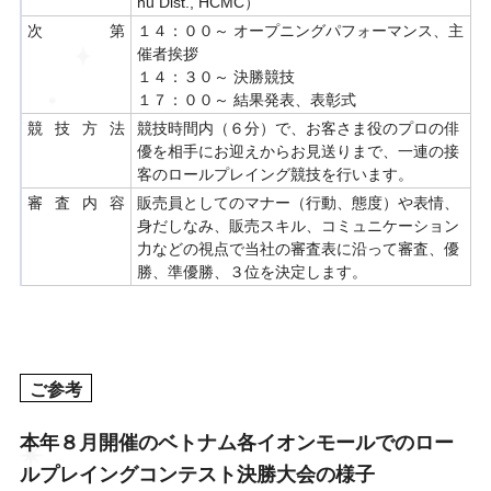
hu Dist., HCMC）
次第
１４：００～ オープニングパフォーマンス、主
催者挨拶
１４：３０～ 決勝競技
１７：００～ 結果発表、表彰式
競技方法
競技時間内（６分）で、お客さま役のプロの俳
優を相手にお迎えからお見送りまで、一連の接
客のロールプレイング競技を行います。
審査内容
販売員としてのマナー（行動、態度）や表情、
身だしなみ、販売スキル、コミュニケーション
力などの視点で当社の審査表に沿って審査、優
勝、準優勝、３位を決定します。
ご参考
本年８月開催のベトナム各イオンモールでのロー
ルプレイングコンテスト決勝大会の様子