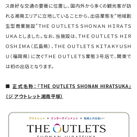
ス良好な交通の要衝に位置し、国内外から多くの観光客が訪
れる湘南エリアに立地していることから、出店業態を“地域創
生型商業施設”ＴＨＥ ＯＵＴＬＥＴＳ ＳＨＯＮＡＮ ＨＩＲＡＴＳ
ＵＫＡとしました。なお、当施設は、ＴＨＥ ＯＵＴＬＥＴＳ ＨＩＲ
ＯＳＨＩＭＡ（広島県）、ＴＨＥ ＯＵＴＬＥＴＳ ＫＩＴＡＫＹＵＳＨ
Ｕ（福岡県）に次ぐＴＨＥ ＯＵＴＬＥＴＳ業態３号店で、関東で
は初の出店となります。
■
正式名称：『THE OUTLETS SHONAN HIRATSUKA』
（ジ アウトレット湘南平塚）