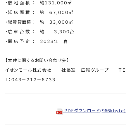
・敷 地 面 積 ： 約１３１,０００㎡
・延 床 面 積 ： 約 ６７,０００㎡
・総賃貸面積 ： 約 ３３,０００㎡
・駐 車 台 数 ： 約 ３,３００台
・開 店 予 定 ： ２０２３年 春
【本件に関するお問い合わせ先】
イオンモール株式会社 社長室 広報グループ ＴＥ
Ｌ：０４３－２１２－６７３３
PDFダウンロード(966kbyte)