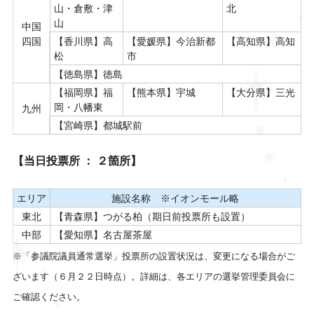
山・倉敷・津
北
山
中国
四国
【香川県】高
【愛媛県】今治新都
【高知県】高知
松
市
【徳島県】徳島
【福岡県】福
【熊本県】宇城
【大分県】三光
岡・八幡東
九州
【宮崎県】都城駅前
【当日投票所 ： ２箇所】
エリア
施設名称 ※イオンモール略
東北
【青森県】つがる柏（期日前投票所も設置）
中部
【愛知県】名古屋茶屋
※「参議院議員通常選挙」投票所の設置状況は、変更になる場合がご
ざいます（６月２２日時点）。詳細は、各エリアの選挙管理委員会に
ご確認ください。