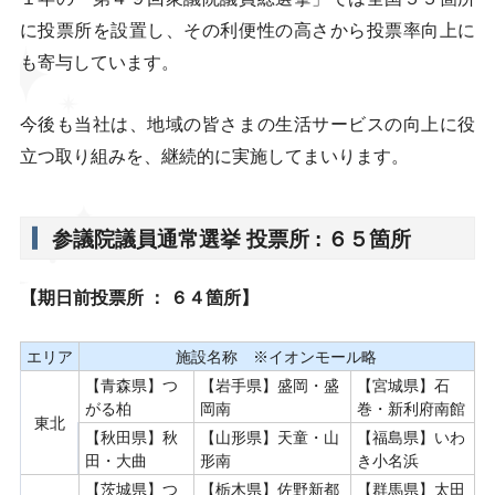
に投票所を設置し、その利便性の高さから投票率向上に
も寄与しています。
今後も当社は、地域の皆さまの生活サービスの向上に役
立つ取り組みを、継続的に実施してまいります。
参議院議員通常選挙 投票所 : ６５箇所
【期日前投票所 ： ６４箇所】
エリア
施設名称 ※イオンモール略
【青森県】つ
【岩手県】盛岡・盛
【宮城県】石
がる柏
岡南
巻・新利府南館
東北
【秋田県】秋
【山形県】天童・山
【福島県】いわ
田・大曲
形南
き小名浜
【茨城県】つ
【栃木県】佐野新都
【群馬県】太田