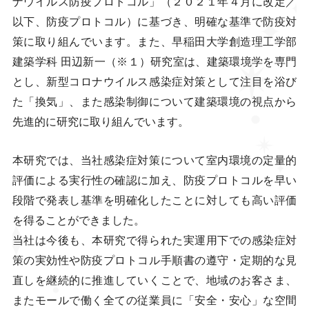
ナウイルス防疫プロトコル」（２０２１年４月に改定／
以下、防疫プロトコル）に基づき、明確な基準で防疫対
策に取り組んでいます。また、早稲田大学創造理工学部
建築学科 田辺新一（※１）研究室は、建築環境学を専門
とし、新型コロナウイルス感染症対策として注目を浴び
た「換気」、また感染制御について建築環境の視点から
先進的に研究に取り組んでいます。
本研究では、当社感染症対策について室内環境の定量的
評価による実行性の確認に加え、防疫プロトコルを早い
段階で発表し基準を明確化したことに対しても高い評価
を得ることができました。
当社は今後も、本研究で得られた実運用下での感染症対
策の実効性や防疫プロトコル手順書の遵守・定期的な見
直しを継続的に推進していくことで、地域のお客さま、
またモールで働く全ての従業員に「安全・安心」な空間