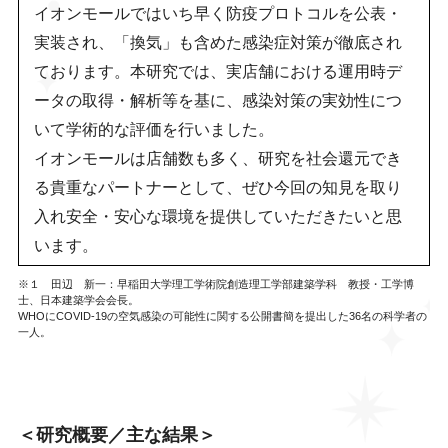
イオンモールではいち早く防疫プロトコルを公表・
実装され、「換気」も含めた感染症対策が徹底され
ております。本研究では、実店舗における運用時デ
ータの取得・解析等を基に、感染対策の実効性につ
いて学術的な評価を行いました。
イオンモールは店舗数も多く、研究を社会還元でき
る貴重なパートナーとして、ぜひ今回の知見を取り
入れ安全・安心な環境を提供していただきたいと思
います。
※１ 田辺 新一：早稲田大学理工学術院創造理工学部建築学科 教授・工学博
士、日本建築学会会長。
WHOにCOVID-19の空気感染の可能性に関する公開書簡を提出した36名の科学者の
一人。
＜研究概要／主な結果＞