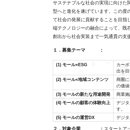
サステナブルな社会の実現に向けた
型へと進化を遂げています。この度
て社会の発展に貢献することを目指
端テクノロジーの融合によって、既
創出から社会実装まで一気通貫の支
１．募集テーマ ：
(1) モール×ESG
カーボ
出を目
(2) モール×地域コンテンツ
商圏に
の価値
(3) モールの新たな用途開発
商業施
(4) モールの顧客の体験向上
デジタ
す。
(5) モールの運営DX
デジタ
２．対象企業 ：
スタートア