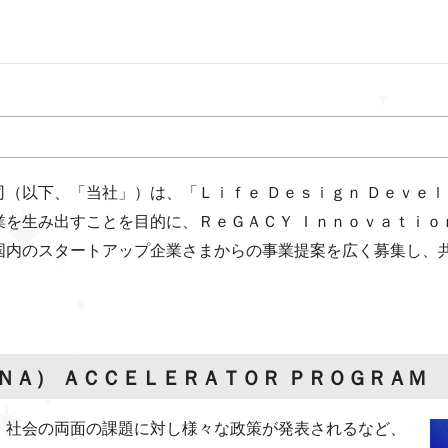
（以下、「当社」）は、「Ｌｉｆｅ Ｄｅｓｉｇｎ Ｄｅｖｅ
を生み出すことを目的に、ＲｅＧＡＣＹ Ｉｎｎｏｖａｔｉｏｎ
国内のスタートアップ企業さまからの事業提案を広く募集し、
ＮＡ） ＡＣＣＥＬＥＲＡＴＯＲ ＰＲＯＧＲＡＭ
社会の両面の課題に対し様々な政策が発表されるなど、