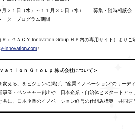
９月２１日（水）～１１月３０日（水） 募集・随時相談会
ータープログラム期間
ｅＧＡＣＹ Innovation Group ＨＰ内の専用サイト）より
cy-innovation.com
〉
ｖａｔｉｏｎ Ｇｒｏｕｐ 株式会社について＞
を変える」をビジョンに掲げ、“産業イノベーション”のリーデ
新事業・ベンチャー創出や、日本企業・自治体とスタートアッ
と共に、日本企業のイノベーション経営の仕組み構築・共同運