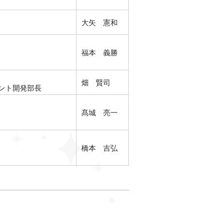
大矢 憲和
福本 義勝
畑 賢司
ント開発部長
髙城 亮一
橋本 吉弘