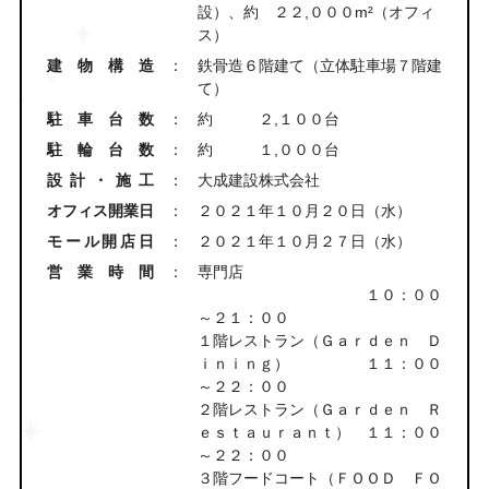
設）、約 ２２,０００m²（オフィ
ス）
建物構造
：
鉄骨造６階建て（立体駐車場７階建
て）
駐車台数
：
約 ２,１００台
駐輪台数
：
約 １,０００台
設計・施工
：
大成建設株式会社
オフィス開業日
：
２０２１年１０月２０日（水）
モール開店日
：
２０２１年１０月２７日（水）
営業時間
：
専門店
１０：００
～２１：００
１階レストラン（Ｇａｒｄｅｎ Ｄ
ｉｎｉｎｇ） １１：００
～２２：００
２階レストラン（Ｇａｒｄｅｎ Ｒ
ｅｓｔａｕｒａｎｔ） １１：００
～２２：００
３階フードコート（ＦＯＯＤ ＦＯ