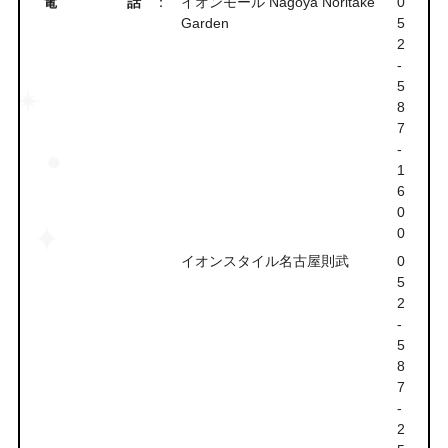
電話
：
イオンモール Nagoya Noritake
0
Garden
5
2
-
5
8
7
-
1
6
0
0
イオンスタイル名古屋則武
0
5
2
-
5
8
7
-
2