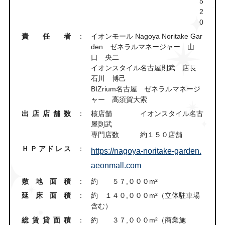
5
2
0
責任者
：
イオンモール Nagoya Noritake Gar
den ゼネラルマネージャー 山
口 央二
イオンスタイル名古屋則武 店長
石川 博己
BIZrium名古屋 ゼネラルマネージ
ャー 高須賀大索
出店店舗数
：
核店舗 イオンスタイル名古
屋則武
専門店数 約１５０店舗
ＨＰアドレス
：
https://nagoya-noritake-garden.
aeonmall.com
敷地面積
：
約 ５７,０００m²
延床面積
：
約 １４０,０００m²（立体駐車場
含む）
総賃貸面積
：
約 ３７,０００m²（商業施