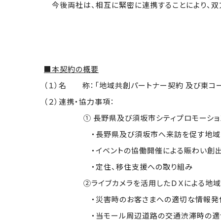
今後両社は、相互に緊密に連携することにより、双
■本契約の概要
（１）名 称：「地域共創パートナー契約 及び東コ
（２）連携・協力事項：
① 長野県及び須坂市シティプロモーショ
・長野県及び須坂市へ来訪を促す地域の
・イベントの協働開催による賑わい創
・定住、移住支援への取り組み
②ライブカメラを活用したＤＸによる地域課
・災害時のお客さまへの適切な情報発
・当モール周辺道路の交通渋滞時の適切