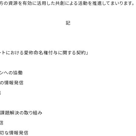
方の資源を有効に活用した共創による活動を推進してまいります。
記
ートにおける愛称命名権付与に関する契約」
ンへの協働
情報発信
出
題解決の取り組み
信
な情報発信