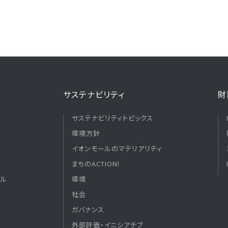
サステナビリティ
財
サステナビリティトピックス
環境方針
イオンモールのマテリアリティ
まちのACTION!
デル
環境
社会
ガバナンス
外部評価・イニシアチブ