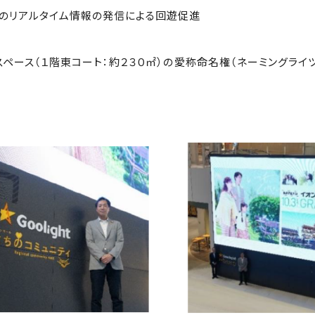
アルタイム情報の発信による回遊促進
階東コート：約２３０㎡）の愛称命名権（ネーミングライツ）を取