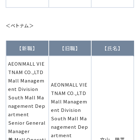
＜ベトナム＞
【新職】
【旧職】
【氏名】
AEONMALL VIE
TNAM CO.,LTD
Mall Managem
AEONMALL VIE
ent Division
TNAM CO.,LTD
South Mall Ma
Mall Managem
nagement Dep
ent Division
artment
South Mall Ma
Senior General
nagement Dep
Manager
artment
兼 Mall Operati
文山 陽平