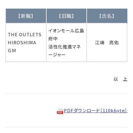
【新職】
【旧職】
【氏名】
イオンモール広島
THE OUTLETS
府中
HIROSHIMA
江端 亮佑
活性化推進マネ
ＧＭ
ージャー
以 上
PDFダウンロード（110kbyte）