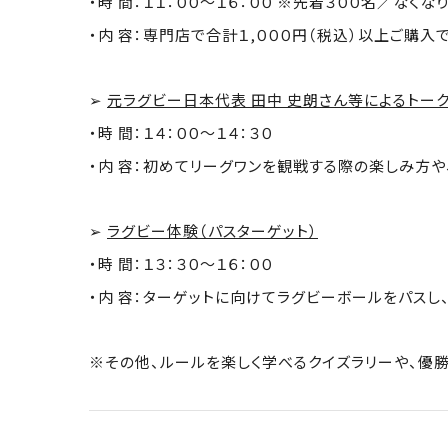
・時 間：１１：００～１６：００ ※先着３００名／なく
・内 容：専門店で合計１,０００円（税込）以上ご購
➢
元ラグビー日本代表 田中 史朗さん等によるトー
・時 間：１４：００～１４：３０
・内 容：初めてリーグワンを観戦する際の楽しみ方や
➢
ラグビー体験（パスターゲット）
・時 間：１３：３０～１６：００
・内 容：ターゲットに向けてラグビーボールをパスし
※その他、ルールを楽しく学べるクイズラリーや、優