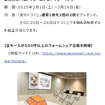
期 間：２０２５年２月１日（土）～２月２８日（金）
内 容：「金のトコくじ」
通常１枚を２倍の２枚
をプレゼント。
さらに２０日～２８日はトコくじで
５ＷＡＯＮポイン
ト以上
が当たります。
【全モール計５００件以上のウォームシェア企画を開催】
《特設サイト》 URL：
https://www.aeonmall.com/lp/
warmshare/