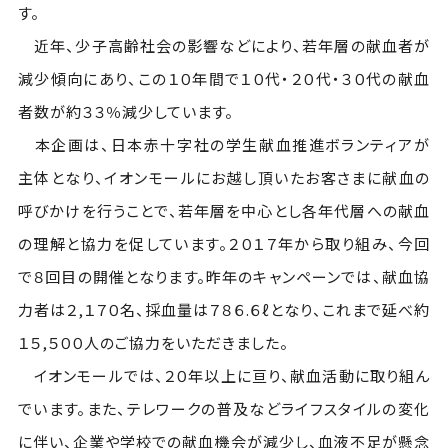
す。
近年、少子高齢社会の影響などにより、若年層の献血者が
減少傾向にあり、この１０年間で１０代・２０代・３０代の献血
者数が約３３％減少しています。
本企画は、日本赤十字社の学生献血推進ボランティアが
主体となり、イオンモールにお越し頂いたお客さまに献血の
呼びかけを行うことで、若年層を中心とし各年代層への献血
の理解と協力を促しています。２０１７年から取り組み、今回
で８回目の開催となります。昨年のキャンペーンでは、献血協
力者は２,１７０名、採血量は７８６.６ℓとなり、これまで延べ約
１５,５００人のご協力をいただきました。
イオンモールでは、２０年以上に亘り、献血活動に取り組ん
でいます。また、テレワークの普及などライフスタイルの変化
に伴い、企業や学校での献血機会が減少し、血液不足が懸念