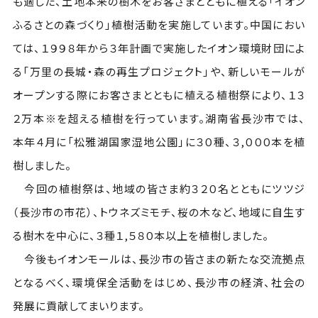
も適した、土地本来の樹木をお客さまとともに植える「イオン
ふるさとの森づくり」植樹活動を実施しています。中国におい
ては、１９９８年から３年計画で実施したイオン環境財団によ
る「万里の長城・森の再生プロジェクト」や、新しいモールが
オープンする際にお客さまとともに植える植樹祭により、１３
２万本※を超える植樹を行っています。湖南省長沙市では、
本年４月に「松雅湖国家湿地公園」に３０種、３,０００本を植
樹しました。
今回の植樹祭は、地域の皆さま約３２０名とともにツツジ
（長沙市の市花）、トウネズミモチ、桜の木など、地域に自生す
る樹木を中心に、３種１,５８０本以上を植樹しました。
今後もイオンモールは、長沙市の皆さまの新たな交流拠点
となるべく、環境保全活動をはじめ、長沙市の経済、社会の
発展に貢献してまいります。