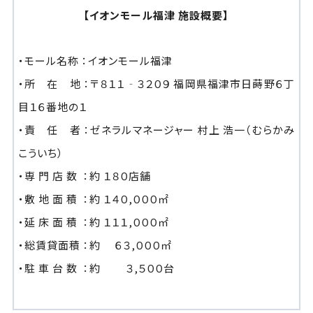
【イオンモール福津 施設概要】
・モール名称 ：イオンモール福津
・所 在 地 ：〒８１１‐３２０９ 福岡県福津市日蒔野６丁
目１６番地の１
・責 任 者 ：ゼネラルマネージャー 村上 浩一（むらかみ
こういち）
・専 門 店 数 ：約 １８０店舗
・敷 地 面 積 ：約 １４０,０００㎡
・延 床 面 積 ：約 １１１,０００㎡
・総賃貸面積 ：約 ６３,０００㎡
・駐 車 台 数 ：約 ３,５００台