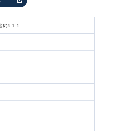
ス
尻4-1-1
0